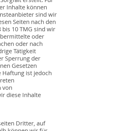
 der Inhalte können
steanbieter sind wir
iesen Seiten nach den
 bis 10 TMG sind wir
übermittelte oder
achen oder nach
rige Tätigkeit
er Sperrung der
inen Gesetzen
e Haftung ist jedoch
kreten
n von
r diese Inhalte
iten Dritter, auf
alb können wir für