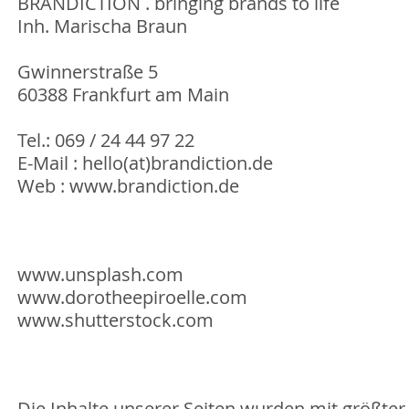
BRANDICTION . bringing brands to life
Inh. Marischa Braun
Gwinnerstraße 5
60388 Frankfurt am Main
Tel.:
069 / 24 44 97 22
E-Mail :
hello(at)brandiction.de
Web :
www.brandiction.de
www.unsplash.com
www.dorotheepiroelle.com
www.shutterstock.com
Die Inhalte unserer Seiten wurden mit größter S