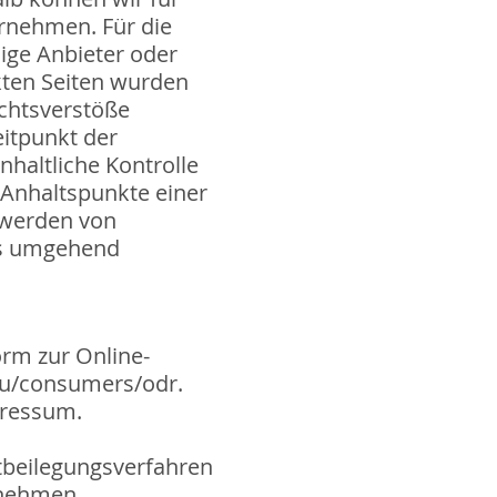
rnehmen. Für die
ilige Anbieter oder
nkten Seiten wurden
echtsverstöße
eitpunkt der
nhaltliche Kontrolle
e Anhaltspunkte einer
twerden von
ks umgehend
orm zur Online-
.eu/consumers/odr
.
pressum.
eitbeilegungsverfahren
unehmen.