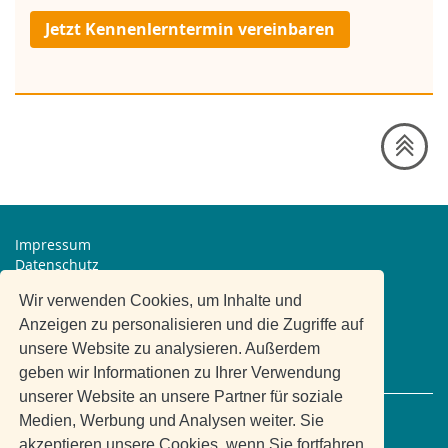
Jetzt Kennenlerntermin vereinbaren
Impressum
Datenschutz
Wir verwenden Cookies, um Inhalte und
Mitglied bei
Anzeigen zu personalisieren und die Zugriffe auf
© 2020 All rights reserved.
unsere Website zu analysieren. Außerdem
BRANDICTION
Powered by
geben wir Informationen zu Ihrer Verwendung
unserer Website an unsere Partner für soziale
Medien, Werbung und Analysen weiter. Sie
metedas
akzeptieren unsere Cookies, wenn Sie fortfahren
Dipl. Vw. Monika Wetterauer-Kopka